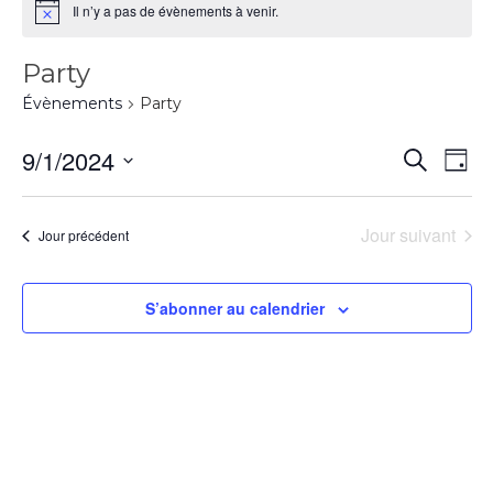
Il n’y a pas de évènements à venir.
Party
Évènements
Party
9/1/2024
Recherch
Na
Rec
Jour
Sélectionnez
d
une
et
Jour suivant
Jour précédent
date.
vu
navi
S’abonner au calendrier
É
de
vue