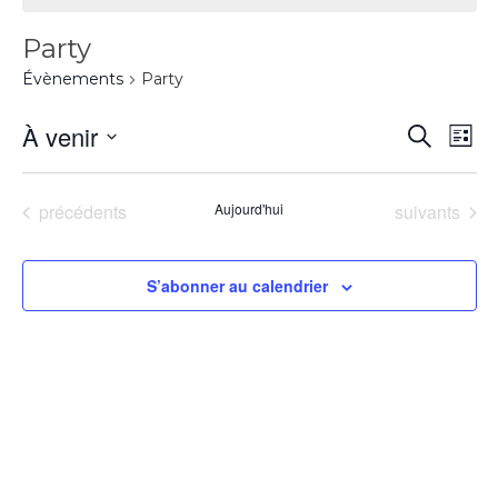
Party
Évènements
Party
À venir
Recherch
Na
Rec
Liste
Sélectionnez
d
une
et
Évènements
Évènements
précédents
Aujourd'hui
suivants
date.
vu
navi
S’abonner au calendrier
É
de
vue
Évè