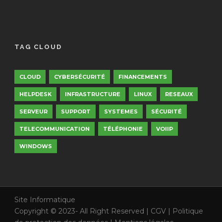
TAG CLOUD
CLOUD
CYBERSÉCURITÉ
FINANCEMENTS
HELPDESK
INFRASTRUCTURE
LINUX
RESEAUX
SERVEUR
SUPPORT
SYSTEMES
SÉCURITÉ
TELECOMMUNICATION
TÉLÉPHONIE
VOIIP
WINDOWS
Site Informatique
Copyright © 2023- All Right Reserved | CGV |
Politique