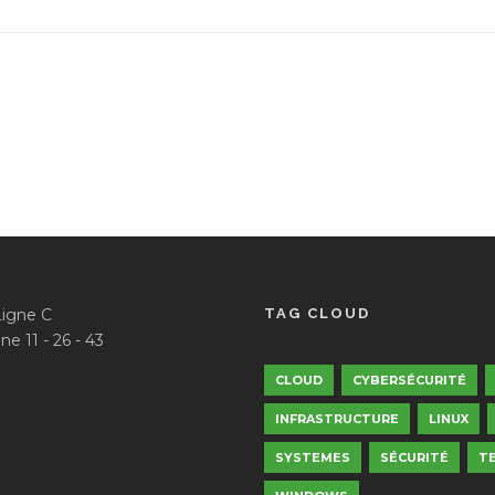
Ligne C
TAG CLOUD
ne 11 - 26 - 43
CLOUD
CYBERSÉCURITÉ
INFRASTRUCTURE
LINUX
SYSTEMES
SÉCURITÉ
T