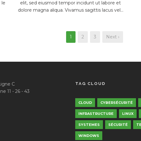
 le
elit, sed eiusmod tempor incidunt ut labore et
dolore magna aliqua. Vivamus sagittis lacus vel...
1
2
3
Next ›
Ligne C
TAG CLOUD
ne 11 - 26 - 43
CLOUD
CYBERSÉCURITÉ
INFRASTRUCTURE
LINUX
SYSTEMES
SÉCURITÉ
T
WINDOWS