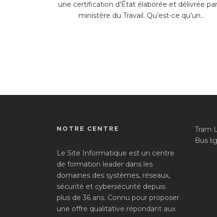
une certification d’État élaborée et délivrée par
ministère du Travail. Qu’est-ce qu’un...
NOTRE CENTRE
Tram 
Bus lig
Le Site Informatique est un centre
de formation leader dans les
domaines des systèmes, réseaux,
sécurité et cybersécurité depuis
plus de 36 ans. Connu pour proposer
une offre qualitative répondant aux