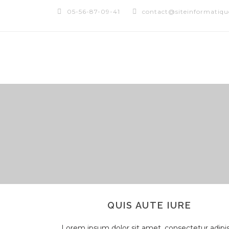
05-56-87-09-41
contact@siteinformatique
QUIS AUTE IURE
Lorem ipsum dolor sit amet, consectetur adipis