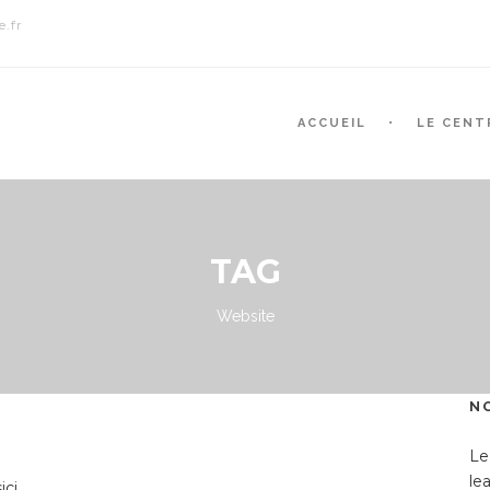
.fr
ACCUEIL
LE CENT
TAG
Website
N
Le
le
ici