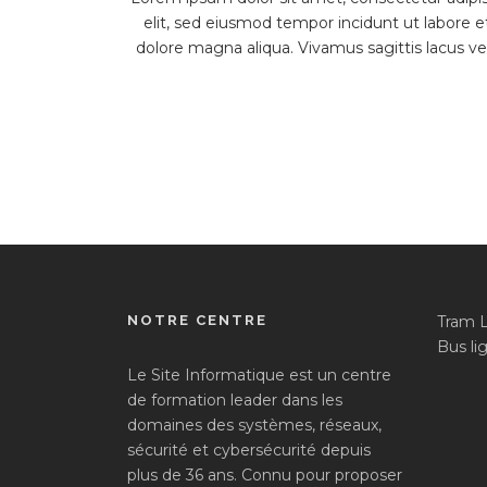
elit, sed eiusmod tempor incidunt ut labore e
dolore magna aliqua. Vivamus sagittis lacus vel.
NOTRE CENTRE
Tram 
Bus lig
Le Site Informatique est un centre
de formation leader dans les
domaines des systèmes, réseaux,
sécurité et cybersécurité depuis
plus de 36 ans. Connu pour proposer