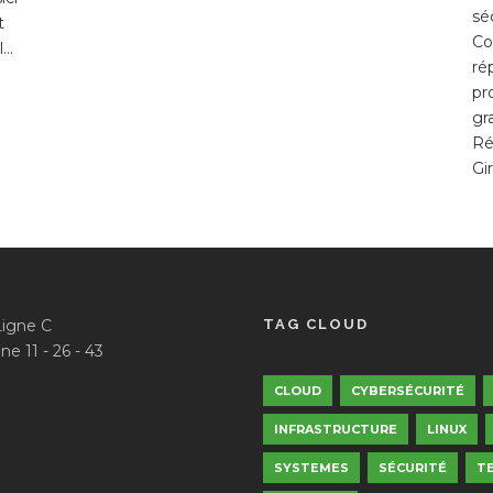
sé
t
Co
..
ré
pr
gr
Ré
Gi
Ligne C
TAG CLOUD
ne 11 - 26 - 43
CLOUD
CYBERSÉCURITÉ
INFRASTRUCTURE
LINUX
SYSTEMES
SÉCURITÉ
T