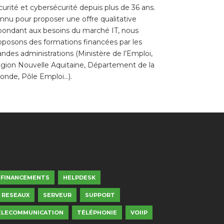
curité et cybersécurité depuis plus de 36 ans.
nnu pour proposer une offre qualitative
pondant aux besoins du marché IT, nous
oposons des formations financées par les
andes administrations (Ministère de l’Emploi,
gion Nouvelle Aquitaine, Département de la
ronde, Pôle Emploi…).
FINANCEMENTS
HELPDESK
RESEAUX
SERVEUR
SUPPORT
ELECOMMUNICATION
TÉLÉPHONIE
VOIIP