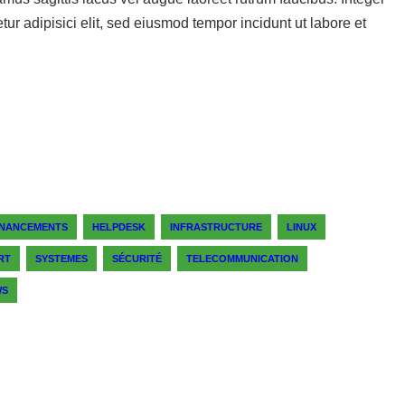
tur adipisici elit, sed eiusmod tempor incidunt ut labore et
INANCEMENTS
HELPDESK
INFRASTRUCTURE
LINUX
RT
SYSTEMES
SÉCURITÉ
TELECOMMUNICATION
WS