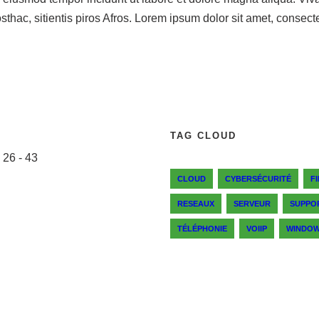
thac, sitientis piros Afros. Lorem ipsum dolor sit amet, consecte
TAG CLOUD
 26 - 43
CLOUD
CYBERSÉCURITÉ
F
RESEAUX
SERVEUR
SUPPO
TÉLÉPHONIE
VOIIP
WINDO