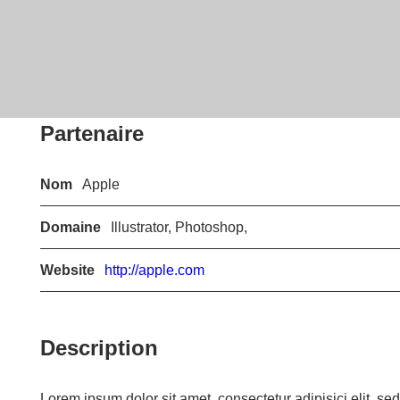
Partenaire
Nom
Apple
Domaine
Illustrator, Photoshop,
Website
http://apple.com
Description
Lorem ipsum dolor sit amet, consectetur adipisici elit, s