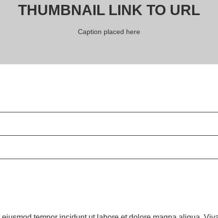
THUMBNAIL LINK TO URL
Caption placed here
ed eiusmod tempor incidunt ut labore et dolore magna aliqua. Viv